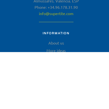
Almussafes. Valencia. ESP
Phone: +34.96.178.31.90
info@supertite.com
INFORMATION
About us
More ideas
Contact
CUSTOMERS
Blister Box
Products
Customer access