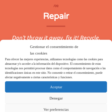
/02
Repair
Don't throw it away, fix it! Recycle,
Reuse and Repair. We can give it a
Gestionar el consentimiento de
las cookies
second life
Para ofrecer las mejores experiencias, utilizamos tecnologías como las cookies para
almacenar y/o acceder a la información del dispositivo. El consentimiento de estas
tecnologías nos permitirá procesar datos como el comportamiento de navegación o las
LET´S GO
identificaciones únicas en este sitio. No consentir o retirar el consentimiento, puede
afectar negativamente a ciertas características y funciones.
Aceptar
Denegar
Ver preferencias