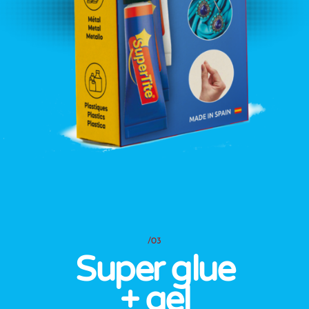
/03
Super glue
+ gel