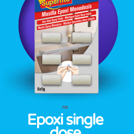
/02
Epoxi single
dose