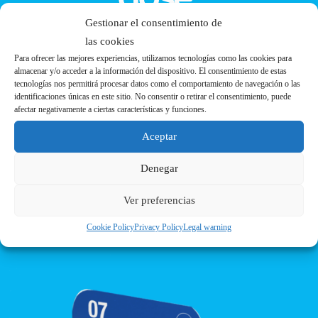
Gestionar el consentimiento de
las cookies
Nothing resists him:
Para ofrecer las mejores experiencias, utilizamos tecnologías como las cookies para
almacenar y/o acceder a la información del dispositivo. El consentimiento de estas
Seal, fill and repair. Knead and
tecnologías nos permitirá procesar datos como el comportamiento de navegación o las
identificaciones únicas en este sitio. No consentir o retirar el consentimiento, puede
apply,
afectar negativamente a ciertas características y funciones.
it's that easy..
Aceptar
Denegar
LET´S GO
Ver preferencias
Cookie Policy
Privacy Policy
Legal warning