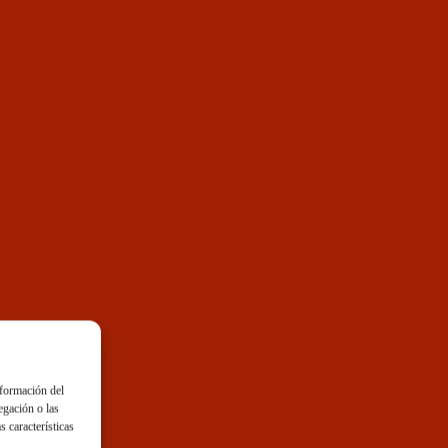
nformación del
egación o las
s características